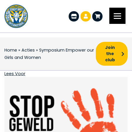
Join
Home
»
Acties
»
Symposium Empower our
the
Girls and Women
club
Symposium Empower o
Lees Voor