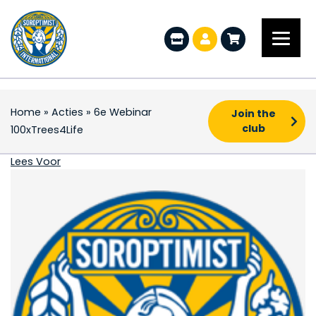
Home
»
Acties
»
6e Webinar
Join the
club
100xTrees4Life
6e Webinar 100xTrees4
Lees Voor