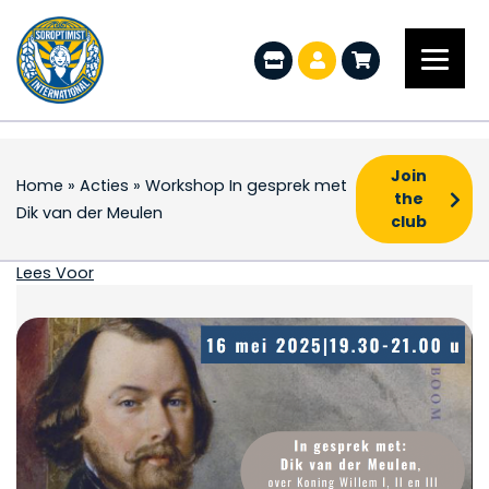
Join
Home
»
Acties
»
Workshop In gesprek met
the
Dik van der Meulen
club
Workshop In gesprek 
Lees Voor