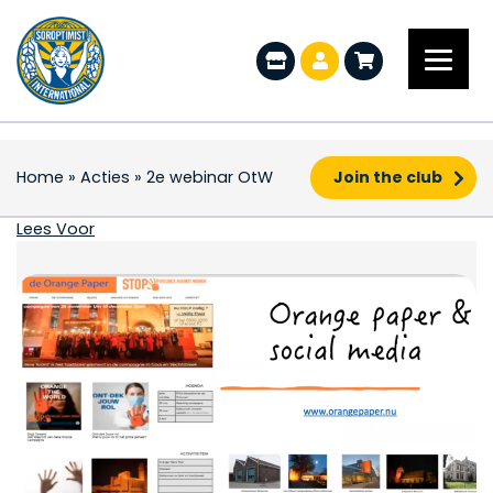
Home
»
Acties
»
2e webinar OtW
Join the club
2e webinar OtW
Lees Voor