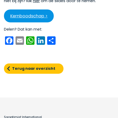
niet bij zijn? Klik
hier
om de slides door te nemen.
Kernboodschap >
Delen? Dat kan met:
Facebook
Email
WhatsApp
LinkedIn
Delen
Terug naar overzicht
Soroptimist International