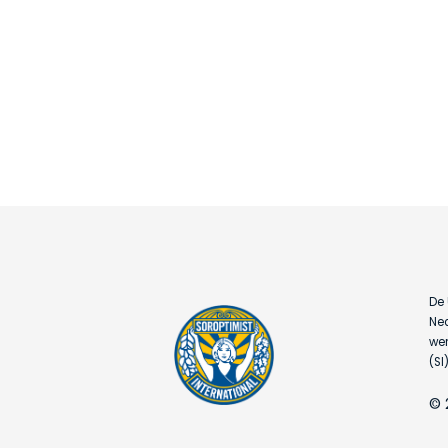
De 
Ned
wer
(SI)
© 