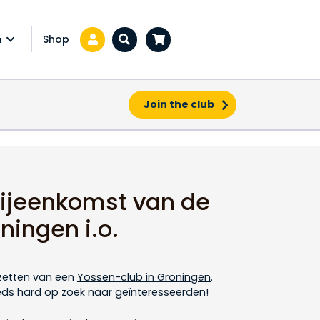
Shop
a
Zoeken...
Join the club
bijeenkomst van de
ningen i.o.
pzetten van een
Yossen-club in Groningen
.
eeds hard op zoek naar geïnteresseerden!