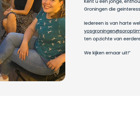
Kent u een jonge, entho
Groningen die geïnteress
Iedereen is van harte w
yosgroningen@soroptimi
ten opzichte van eerder
We kijken ernaar uit!”