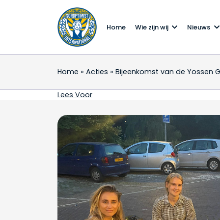
Home
Wie zijn wij
Nieuws
Home
»
Acties
»
Bijeenkomst van de Yossen Gr
Bijeenkomst van de Yo
Lees Voor