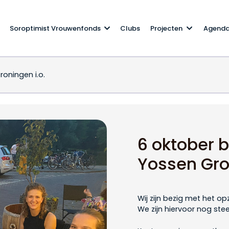
Soroptimist Vrouwenfonds
Clubs
Projecten
Agend
oningen i.o.
ssen Groningen i.o.
6 oktober 
Yossen Gro
Wij zijn bezig met het o
We zijn hiervoor nog st