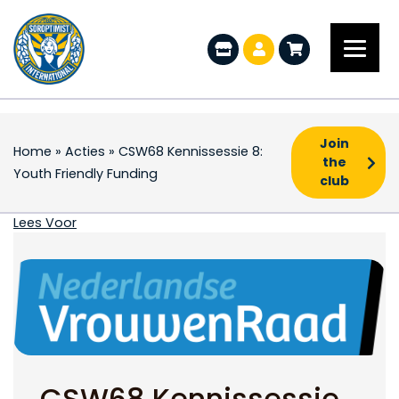
Join
Home
»
Acties
»
CSW68 Kennissessie 8:
the
Youth Friendly Funding
club
CSW68 Kennissessie 8:
Lees Voor
CSW68 Kennissessie