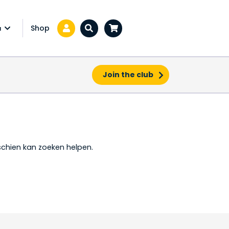
Shop
a
Zoeken...
Join the club
sschien kan zoeken helpen.