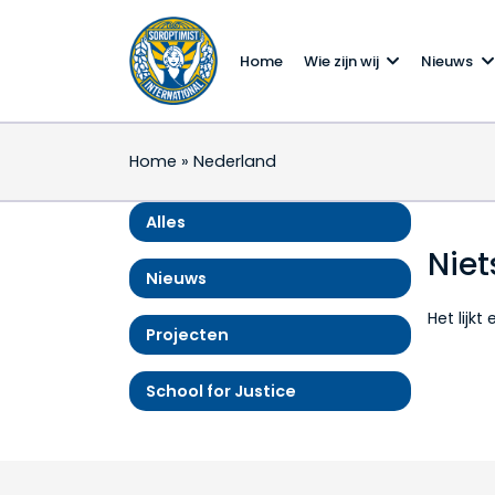
Home
Wie zijn wij
Nieuws
Home
»
Nederland
Alles
Nie
Nieuws
Het lijk
Projecten
School for Justice