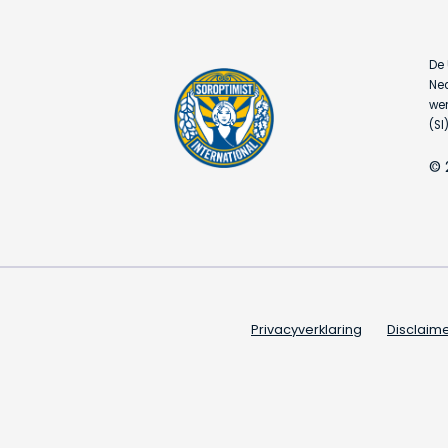
De 
Ned
wer
(SI)
© 
Privacyverklaring
Disclaim