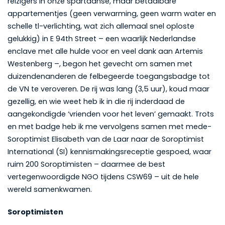
reizigers in onze spartaanse, maar betaalbare
appartementjes (geen verwarming, geen warm water en
schelle tl-verlichting, wat zich allemaal snel oploste
gelukkig) in E 94th Street – een waarlijk Nederlandse
enclave met alle hulde voor en veel dank aan Artemis
Westenberg –, begon het gevecht om samen met
duizendenanderen de felbegeerde toegangsbadge tot
de VN te veroveren. De rij was lang (3,5 uur), koud maar
gezellig, en wie weet heb ik in die rij inderdaad de
aangekondigde ‘vrienden voor het leven’ gemaakt. Trots
en met badge heb ik me vervolgens samen met mede-
Soroptimist Elisabeth van de Laar naar de Soroptimist
International (SI) kennismakingsreceptie gespoed, waar
ruim 200 Soroptimisten – daarmee de best
vertegenwoordigde NGO tijdens CSW69 – uit de hele
wereld samenkwamen.
Soroptimisten