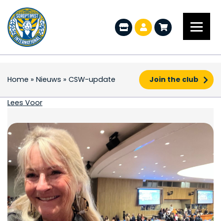
Home
»
Nieuws
»
CSW-update
Join the club
CSW-update
Lees Voor