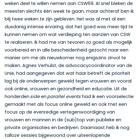
weken deel te willen nemen aan CSW69. Al snel bleken de
meesten slechts één week te gaan, maar achteraf ben ik
blij twee weken te zijn gebleven. Het was al met al een
dusdanig intense ervaring, dat het goed was meer tijd te
kunnen nemen om wat verdieping ten aanzien van CSW
te realiseren. Ik had me van tevoren zo goed als mogelijk
voorbereid en in alle bescheidenheid gezocht naar een
manier om me als nieuwkomer nog enigszins zinvol te
maken. Agnes Verhulst, de advocacycoördinator van de
Unie, had aangegeven dat wat haar betreft de prioriteit
lag bij de onderwerpen geweld tegen vrouwen en vooral
ook online, vrouwen en gezondheid en educatie. Uit de
honderden
side
en
parallel events
had ik een voorselectie
gemaakt met als focus online geweld en ook met een
focus op de evenredige vertegenwoordiging van
vrouwen en mannen in de (sub)top van publieke en
private organisaties en bedrijven. Daarnaast heb ik nog
talloze sessies bijgewoond over uiteenlopende