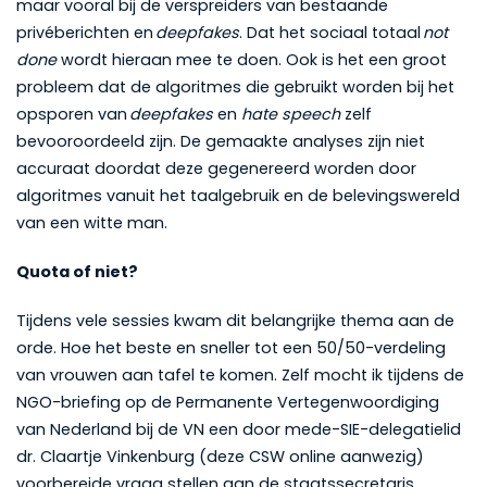
maar vooral bij de verspreiders van bestaande
privéberichten en
deepfakes
. Dat het sociaal totaal
not
done
wordt hieraan mee te doen. Ook is het een groot
probleem dat de algoritmes die gebruikt worden bij het
opsporen van
deepfakes
en
hate speech
zelf
bevooroordeeld zijn. De gemaakte analyses zijn niet
accuraat doordat deze gegenereerd worden door
algoritmes vanuit het taalgebruik en de belevingswereld
van een witte man.
Quota of niet?
Tijdens vele sessies kwam dit belangrijke thema aan de
orde. Hoe het beste en sneller tot een 50/50-verdeling
van vrouwen aan tafel te komen. Zelf mocht ik tijdens de
NGO-briefing op de Permanente Vertegenwoordiging
van Nederland bij de VN een door mede-SIE-delegatielid
dr. Claartje Vinkenburg (deze CSW online aanwezig)
voorbereide vraag stellen aan de staatssecretaris