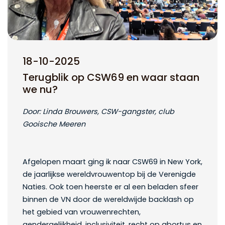
18-10-2025
Terugblik op CSW69 en waar staan
we nu?
D
oo
r: Linda Brouwers, CSW-gangster
, club
Gooische
Meeren
Afgelopen maart ging ik naar CSW69 in New York,
de jaarlijkse wereldvrouwentop bij de V
erenigde
N
aties
. Ook toen heerste er al een beladen sfeer
binnen de VN door de wereldwijde backlash op
het gebied van vrouwenrechten,
gendergelijkheid, inclusiviteit, recht op abortus en