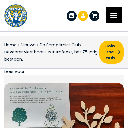
Home
»
Nieuws
»
De Soroptimist Club
Join
Deventer viert haar Lustrumfeest, het 75 jarig
the
club
bestaan.
De Soroptimist Club De
Lees Voor