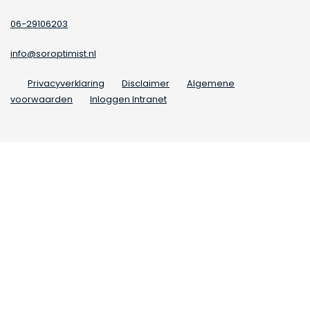
06-29106203
info@soroptimist.nl
Privacyverklaring
Disclaimer
Algemene
voorwaarden
Inloggen Intranet