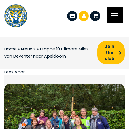
Join
Home
»
Nieuws
»
Etappe 10 Climate Miles
the
van Deventer naar Apeldoorn
club
Etappe 10 Climate Mil
Lees Voor