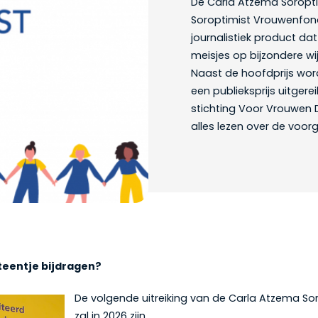
De Carla Atzema Soroptimi
Soroptimist Vrouwenfonds
journalistiek product da
meisjes op bijzondere wi
Naast de hoofdprijs wor
een publieksprijs uitger
stichting Voor Vrouwen
alles lezen over de voor
teentje bijdragen?
De volgende uitreiking van de Carla Atzema Sor
zal in 2026 zijn.