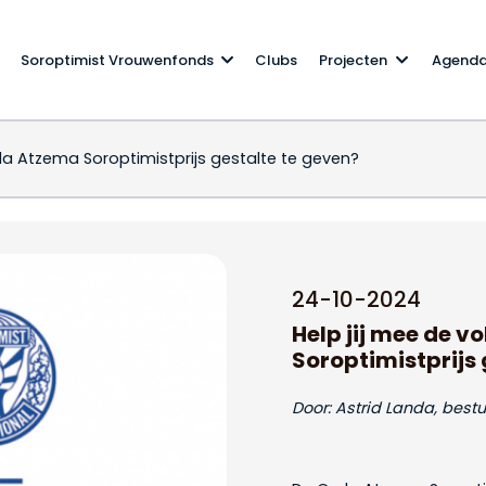
Soroptimist Vrouwenfonds
Clubs
Projecten
Agend
la Atzema Soroptimistprijs gestalte te geven?
de Carla Atzema Soropt
24-10-2024
Help jij mee de 
Soroptimistprijs 
Door: Astrid Landa, best