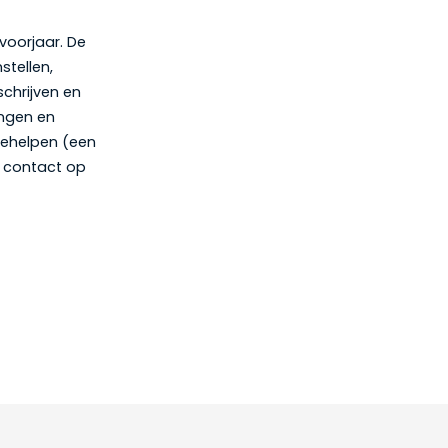
voorjaar. De
stellen,
schrijven en
ingen en
 meehelpen (een
n contact op