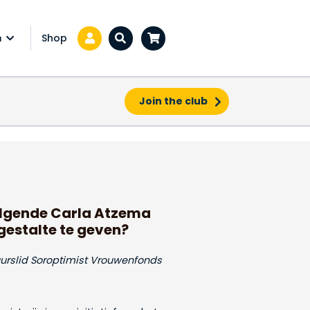
Shop
a
Zoeken...
Join the club
imistprijs gestalte te
volgende Carla Atzema
gestalte te geven?
uurslid Soroptimist Vrouwenfonds