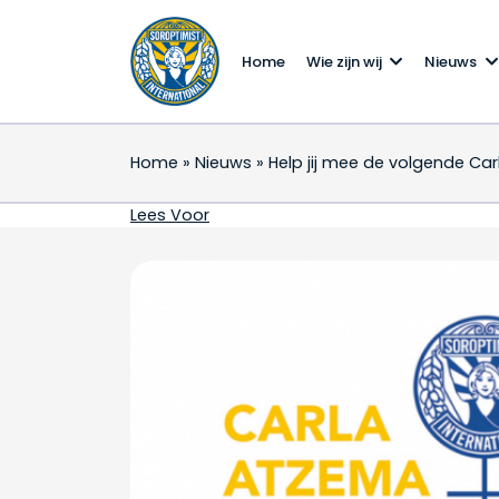
Home
Wie zijn wij
Nieuws
Home
»
Nieuws
»
Help jij mee de volgende Car
Help jij mee de volgen
Lees Voor