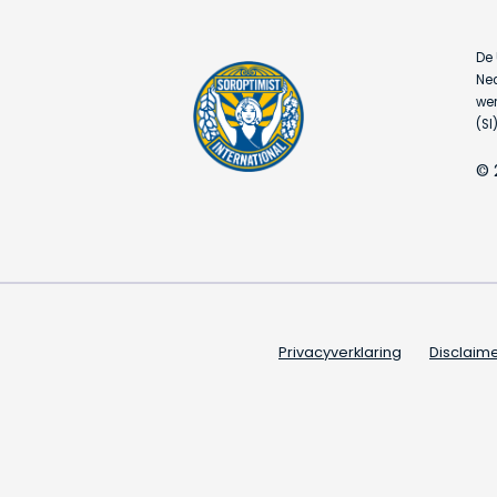
De 
Ned
wer
(SI)
© 
Privacyverklaring
Disclaim