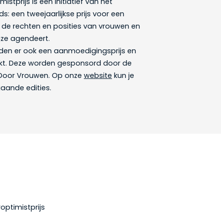
stprijs is een initiatief van het
: een tweejaarlijkse prijs voor een
t de rechten en posities van vrouwen en
jze agendeert.
den er ook een aanmoedigingsprijs en
eikt. Deze worden gesponsord door de
 Door Vrouwen. Op onze
website
kun je
gaande edities.
optimistprijs