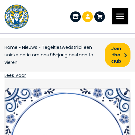
Home
»
Nieuws
»
Tegeltjeswedstrijd: een
Join
unieke actie om ons 95-jarig bestaan te
the
club
vieren
Tegeltjeswedstrijd: ee
Lees Voor