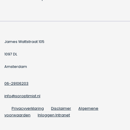
James Wattstraat 105
1097 DL
Amsterdam
06-29106203
info@soroptimist.nl
Privacyverklaring
Disclaimer
Algemene
voorwaarden
Inloggen Intranet