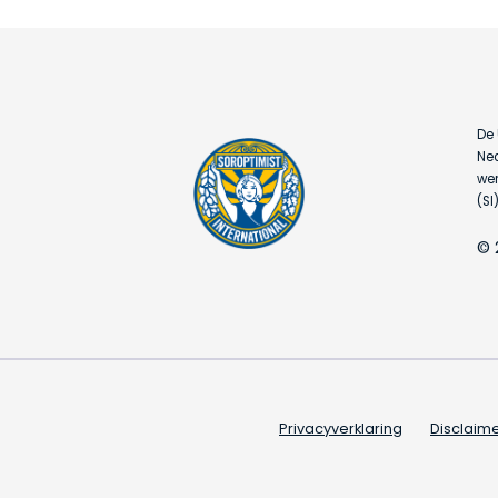
De 
Ned
wer
(SI)
© 
Privacyverklaring
Disclaim