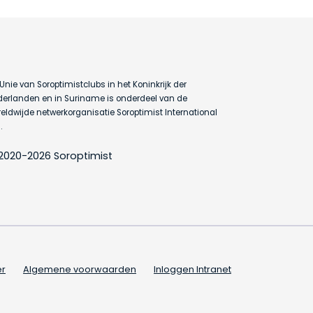
Unie van Soroptimistclubs in het Koninkrijk der
erlanden en in Suriname is onderdeel van de
eldwijde netwerkorganisatie Soroptimist International
.
2020-2026 Soroptimist
er
Algemene voorwaarden
Inloggen Intranet