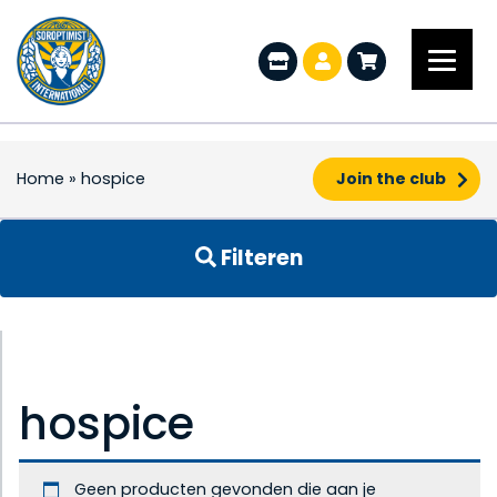
Home
»
hospice
Join the club
Filteren
hospice
Geen producten gevonden die aan je