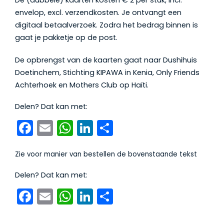
De (dubbele) kaarten kosten € 2 per stuk, incl.
envelop, excl. verzendkosten. Je ontvangt een
digitaal betaalverzoek. Zodra het bedrag binnen is
gaat je pakketje op de post.
De opbrengst van de kaarten gaat naar Dushihuis
Doetinchem, Stichting KIPAWA in Kenia, Only Friends
Achterhoek en Mothers Club op Haïti.
Delen? Dat kan met:
Facebook
Email
WhatsApp
LinkedIn
Delen
Zie voor manier van bestellen de bovenstaande tekst
Delen? Dat kan met:
Facebook
Email
WhatsApp
LinkedIn
Delen