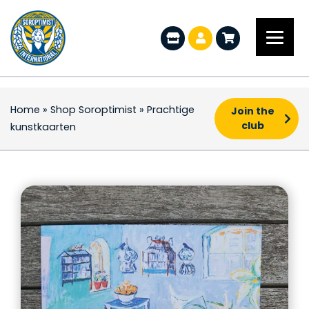
Home
»
Shop Soroptimist
»
Prachtige
Join the
club
kunstkaarten