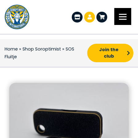
Home
»
Shop Soroptimist
»
SOS
Join the
club
Fluitje