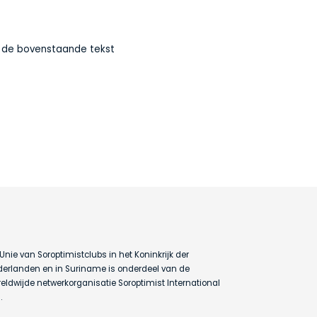
sApp
nkedIn
Delen
n de bovenstaande tekst
sApp
nkedIn
Delen
Unie van Soroptimistclubs in het Koninkrijk der
erlanden en in Suriname is onderdeel van de
eldwijde netwerkorganisatie Soroptimist International
.