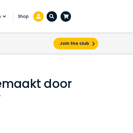
Shop
a
Zoeken...
Join the club
emaakt door
y