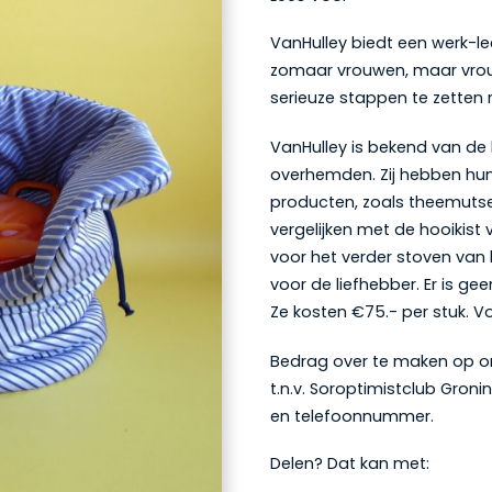
VanHulley biedt een werk-le
zomaar vrouwen, maar vrou
serieuze stappen te zetten 
VanHulley is bekend van de
overhemden. Zij hebben hun
producten, zoals theemutsen
vergelijken met de hooikist
voor het verder stoven van 
voor de liefhebber. Er is g
Ze kosten €75.- per stuk. Vo
Bedrag over te maken op on
t.n.v. Soroptimistclub Gron
en telefoonnummer.
Delen? Dat kan met: