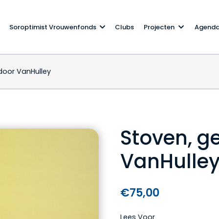
Soroptimist Vrouwenfonds
Clubs
Projecten
Agend
door VanHulley
Stoven, g
VanHulle
€
75,00
Lees Voor