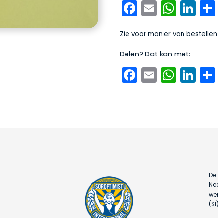
Facebook
Email
What
Li
Zie voor manier van bestelle
Delen? Dat kan met:
Facebook
Email
What
Li
De 
Ned
wer
(SI)