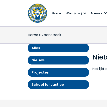
Home
Wie zijn wij
Nieuws
Home
»
Zaanstreek
Alles
Nie
Nieuws
Het lijk
Projecten
School for Justice