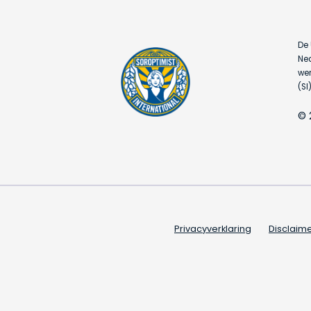
De 
Ned
wer
(SI)
© 
Privacyverklaring
Disclaim