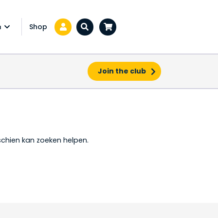
Shop
a
Zoeken...
Join the club
sschien kan zoeken helpen.