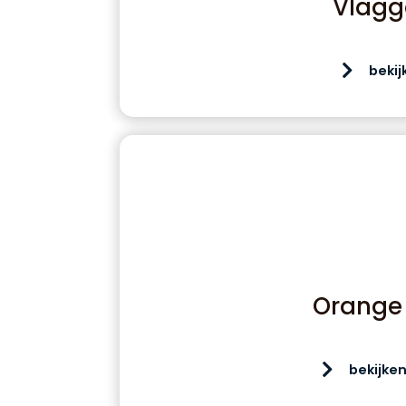
Vlagg
bekij
Orange 
bekijke