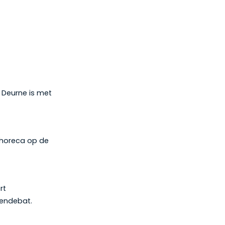
 Deurne is met
e horeca op de
rt
rendebat.