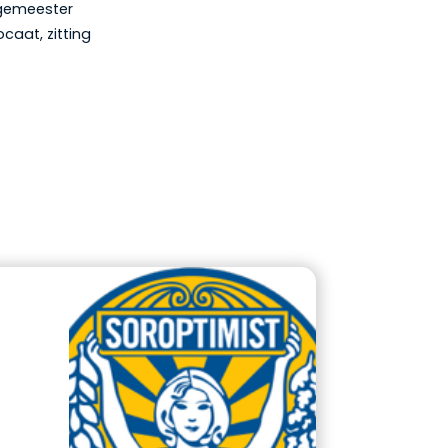
rgemeester
aat, zitting