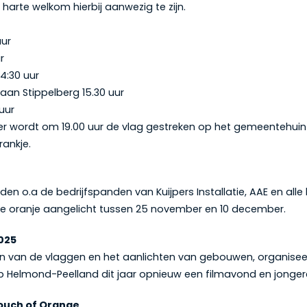
 harte welkom hierbij aanwezig te zijn.
uur
r
4:30 uur
aan Stippelberg 15.30 uur
uur
 wordt om 19.00 uur de vlag gestreken op het gemeentehuin
rankje.
en o.a de bedrijfspanden van Kuijpers Installatie, AAE en all
ne oranje aangelicht tussen 25 november en 10 december.
025
en van de vlaggen en het aanlichten van gebouwen, organisee
b Helmond-Peelland dit jaar opnieuw een filmavond en jonge
ouch of Orange