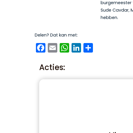
burgemeester v
Sude Cavdar, M
hebben.
Delen? Dat kan met:
Facebook
Email
WhatsApp
LinkedIn
Delen
Acties: