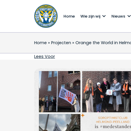
Home
Wie zijn wij
Nieuws
Home
»
Projecten
»
Orange the World in Helm
Orange the World in 
Lees Voor