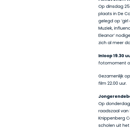
Op dinsdag 25 
plaats in De C
gelegd op ‘gir
Muziek, influenc
Eleanor’ nodig
zich al meer da
Inloop 19.30 u
fotomoment of
Gezamenlijk ope
film 22.00 uur.
Jongerendeb
Op donderdag 
raadszaal van 
Knippenberg Co
scholen uit he