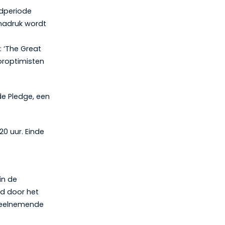
ldperiode
nadruk wordt
 : ‘The Great
oroptimisten
de Pledge, een
20 uur. Einde
in de
rd door het
 deelnemende