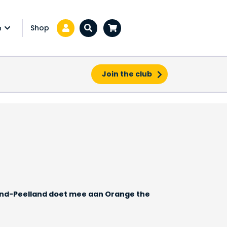
Shop
a
Zoeken...
Join the club
nd-Peelland doet mee aan Orange the