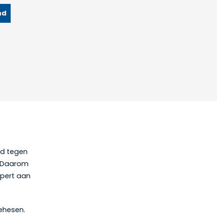
nd
ld tegen
. Daarom
ppert aan
ehesen.