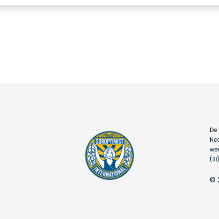
De 
Ned
wer
(SI)
© 