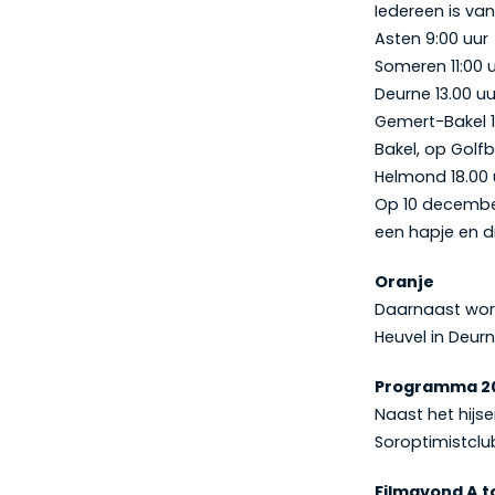
Iedereen is van
Asten 9:00 uur
Someren 11:00 
Deurne 13.00 uu
Gemert-Bakel 1
Bakel, op Golfb
Helmond 18.00 
Op 10 december
een hapje en d
Oranje
Daarnaast word
Heuvel in Deur
Programma 2
Naast het hijs
Soroptimistclu
Filmavond A t