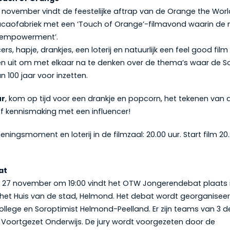
november vindt de feestelijke aftrap van de Orange the Wor
acaofabriek met een ‘Touch of Orange’-filmavond waarin de 
l empowerment’.
ers, hapje, drankjes, een loterij en natuurlijk een feel good film
en uit om met elkaar na te denken over de thema’s waar de S
n 100 jaar voor inzetten.
ur
, kom op tijd voor een drankje en popcorn, het tekenen van 
 kennismaking met een influencer!
ningsmoment en loterij in de filmzaal: 20.00 uur. Start film 20.
at
27 november om 19:00 vindt het OTW Jongerendebat plaats 
het Huis van de stad, Helmond. Het debat wordt georganisee
llege en Soroptimist Helmond-Peelland. Er zijn teams van 3
t Voortgezet Onderwijs. De jury wordt voorgezeten door de