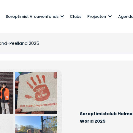
Soroptimist Vrouwenfonds
Clubs
Projecten
Agend
ond-Peelland 2025
Helmond-Peelland 2025
Soroptimistclub Helmo
World 2025