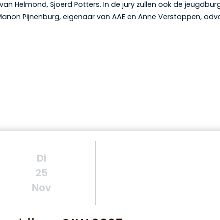
an Helmond, Sjoerd Potters. In de jury zullen ook de jeugdbu
anon Pijnenburg, eigenaar van AAE en Anne Verstappen, advoc
Di
25
Nov