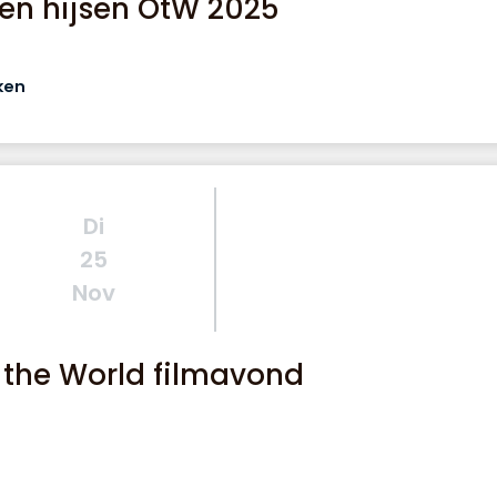
en hijsen OtW 2025
ken
Di
25
Nov
the World filmavond
n