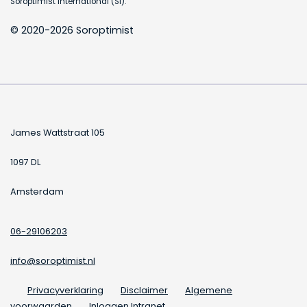
Soroptimist International (SI).
© 2020-2026 Soroptimist
James Wattstraat 105
1097 DL
Amsterdam
06-29106203
info@soroptimist.nl
Privacyverklaring
Disclaimer
Algemene
voorwaarden
Inloggen Intranet