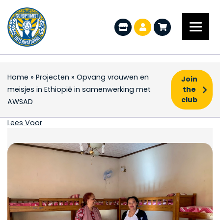
Home
»
Projecten
»
Opvang vrouwen en
Join
meisjes in Ethiopiē in samenwerking met
the
club
AWSAD
Opvang vrouwen en me
Lees Voor