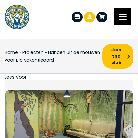
Join
Home
»
Projecten
»
Handen uit de mouwen
the
voor Bio vakantieoord
club
Handen uit de mouwen
Lees Voor