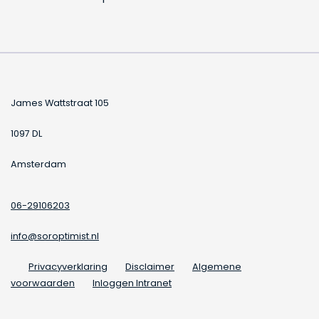
James Wattstraat 105
1097 DL
Amsterdam
06-29106203
info@soroptimist.nl
Privacyverklaring
Disclaimer
Algemene
voorwaarden
Inloggen Intranet