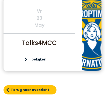
Vr
23
May
Talks4MCC
bekijken
Terug naar overzicht