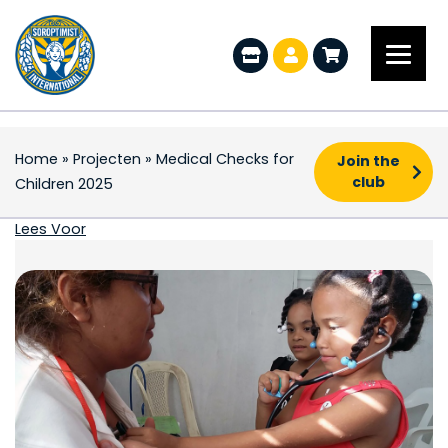
Home
»
Projecten
»
Medical Checks for
Join the
club
Children 2025
Medical Checks for Ch
Lees Voor