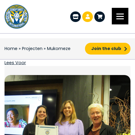
Home
»
Projecten
»
Mukomeze
Join the club
Mukomeze
Lees Voor