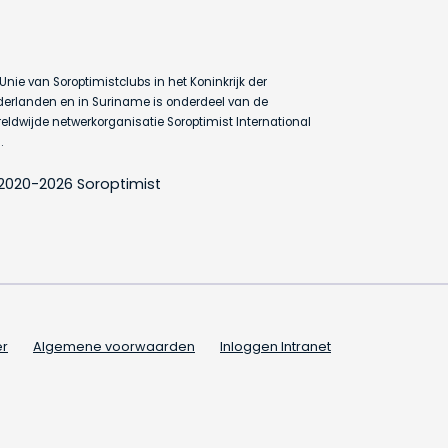
Unie van Soroptimistclubs in het Koninkrijk der
erlanden en in Suriname is onderdeel van de
eldwijde netwerkorganisatie Soroptimist International
.
2020-2026 Soroptimist
er
Algemene voorwaarden
Inloggen Intranet