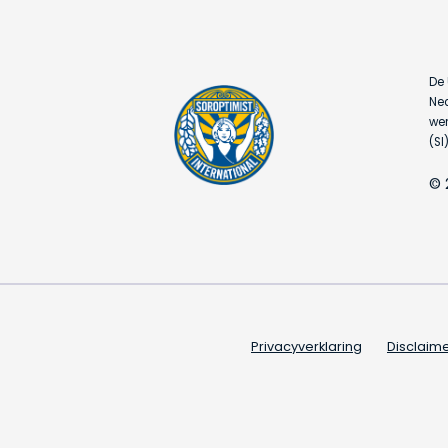
De 
Ned
wer
(SI)
© 
Privacyverklaring
Disclaim