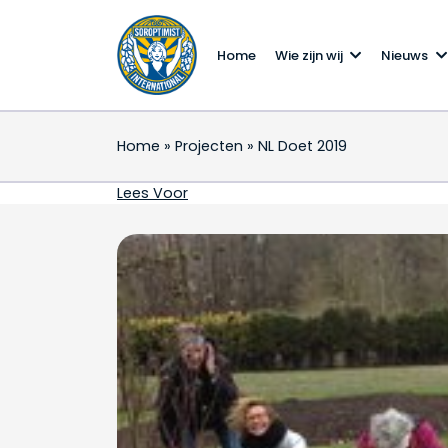
Home
Wie zijn wij
Nieuws
Home
»
Projecten
»
NL Doet 2019
NL Doet 2019
Lees Voor