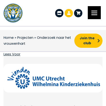
Home
»
Projecten
»
Onderzoek naar het
Join the
club
vrouwenhart
Onderzoek naar het v
Lees Voor