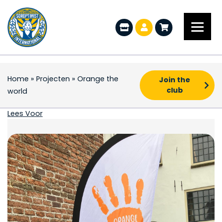
Home
»
Projecten
»
Orange the
Join the
club
world
Orange the world
Lees Voor