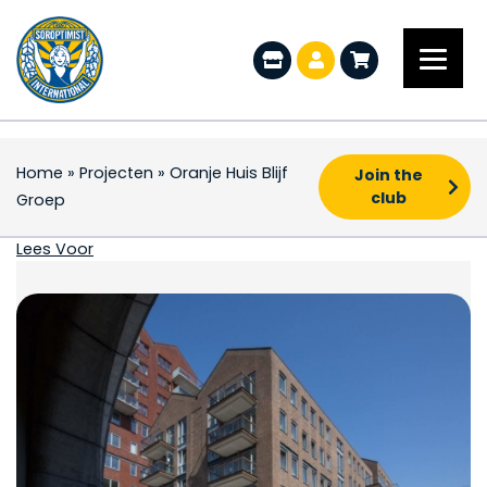
Home
»
Projecten
»
Oranje Huis Blijf
Join the
club
Groep
Oranje Huis Blijf Groep
Lees Voor