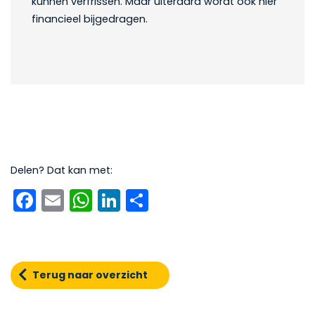
kunnen verfrissen. Maar uiteraard wordt ook hier
financieel bijgedragen.
Delen? Dat kan met:
Facebook
Email
WhatsApp
LinkedIn
Delen
Terug naar overzicht