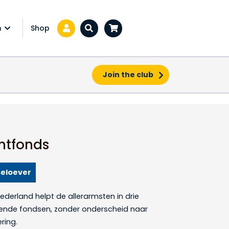
Shop
a
Zoeken...
Join the club
ntfonds
seloever
ederland helpt de allerarmsten in drie
llende fondsen, zonder onderscheid naar
ering.