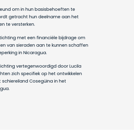
und om in hun basisbehoeften te
ordt getracht hun deelname aan het
n te versterken.
tichting met een financiële bijdrage om
en van sieraden aan te kunnen schaffen
perking in Nicaragua.
tichting vertegenwoordigd door Lucila
chten zich specifiek op het ontwikkelen
 schiereiland Cosegüina in het
gua.