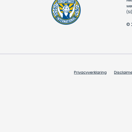
Ned
wer
(SI)
© 
Privacyverklaring
Disclaim