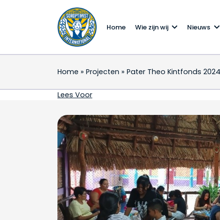
Home
Wie zijn wij
Nieuws
Home
»
Projecten
»
Pater Theo Kintfonds 202
Pater Theo Kintfonds 
Lees Voor