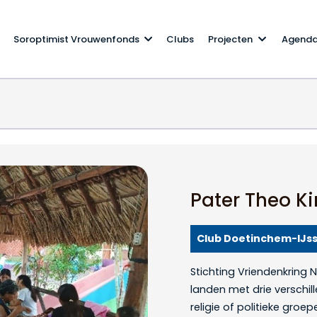
Soroptimist Vrouwenfonds
Clubs
Projecten
Agend
4
2024
Pater Theo Ki
Club Doetinchem-IJs
Stichting Vriendenkring N
landen met drie verschi
religie of politieke groep