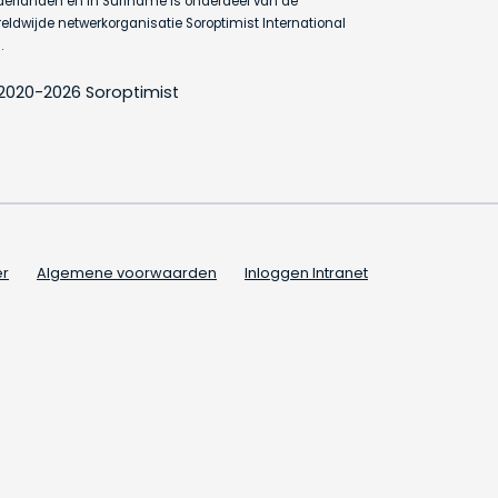
erlanden en in Suriname is onderdeel van de
eldwijde netwerkorganisatie Soroptimist International
.
2020-2026 Soroptimist
er
Algemene voorwaarden
Inloggen Intranet