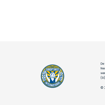
De 
Ned
wer
(SI)
© 