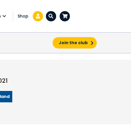
Shop
a
Zoeken...
Join the club
021
land