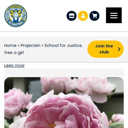
Home
»
Projecten
»
School for Justice,
Join the
club
free a girl
School for Justice, free
Lees Voor