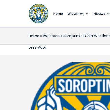
Home
Wie zijn wij
Nieuws
Home
»
Projecten
»
Soroptimist Club Westland
Soroptimist Club West
Lees Voor