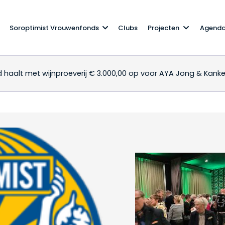
Soroptimist Vrouwenfonds
Clubs
Projecten
Agend
 haalt met wijnproeverij € 3.000,00 op voor AYA Jong & Kanke
land haalt met wijnpro