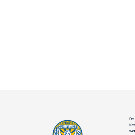
De 
Ned
wer