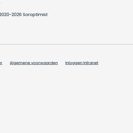
.
2020-2026 Soroptimist
er
Algemene voorwaarden
Inloggen Intranet