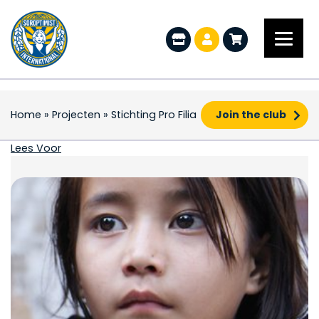
Home
»
Projecten
»
Stichting Pro Filia
Join the club
Stichting Pro Filia
Lees Voor