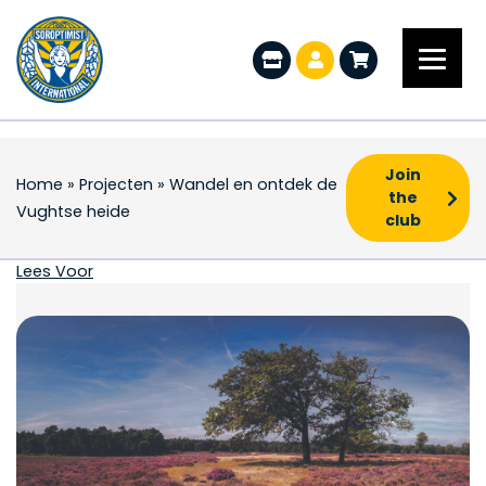
Join
Home
»
Projecten
»
Wandel en ontdek de
the
Vughtse heide
club
Wandel en ontdek de 
Lees Voor