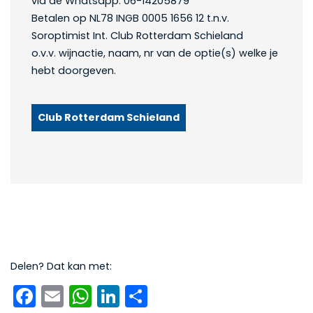
via de Whatsapp: 06-14205879
Betalen op NL78 INGB 0005 1656 12 t.n.v.
Soroptimist Int. Club Rotterdam Schieland
o.v.v. wijnactie, naam, nr van de optie(s) welke je
hebt doorgeven.
Club Rotterdam Schieland
Delen? Dat kan met:
Facebook
Email
WhatsApp
LinkedIn
Delen