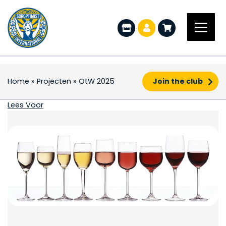
Home
»
Projecten
»
OtW 2025
Join the club
OtW 2025
Lees Voor