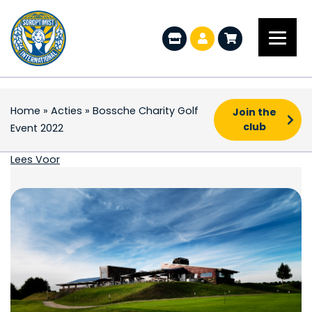
Home
»
Acties
»
Bossche Charity Golf
Join the
club
Event 2022
Bossche Charity Golf 
Lees Voor