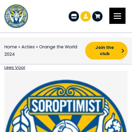
Home
»
Acties
»
Orange the World
Join the
club
2024
Orange the World 202
Lees Voor