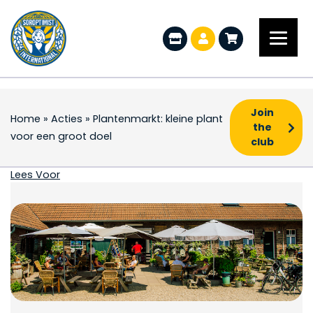
Join
Home
»
Acties
»
Plantenmarkt: kleine plant
the
voor een groot doel
club
Plantenmarkt: kleine p
Lees Voor