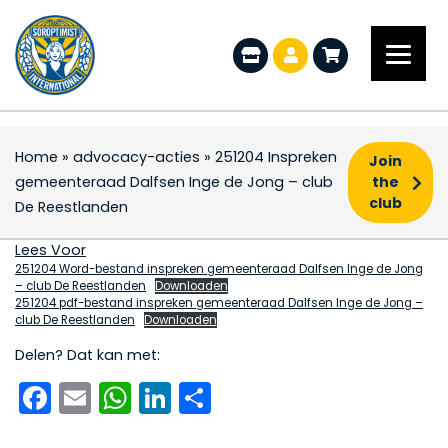
Home
»
advocacy-acties
»
251204 Inspreken
Join
gemeenteraad Dalfsen Inge de Jong – club
the
club
De Reestlanden
251204 Inspreken gem
Lees Voor
251204 Word-bestand inspreken gemeenteraad Dalfsen Inge de Jong
– club De Reestlanden
Downloaden
251204 pdf-bestand inspreken gemeenteraad Dalfsen Inge de Jong –
club De Reestlanden
Downloaden
Delen? Dat kan met:
Facebook
Email
WhatsApp
LinkedIn
Delen