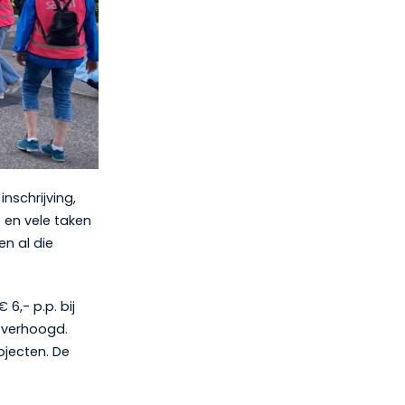
nschrijving,
 en vele taken
en al die
6,- p.p. bij
0 verhoogd.
ojecten. De