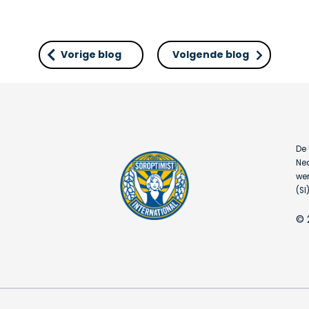
Vorige blog
Volgende blog
De 
Ned
wer
(SI)
© 