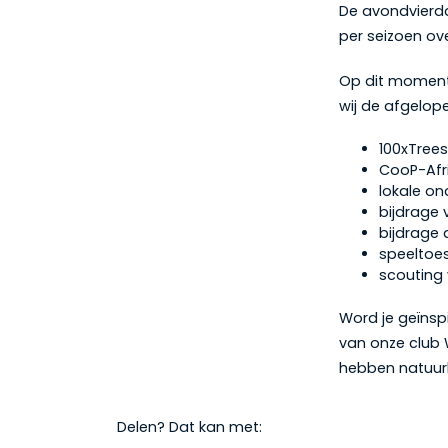
De avondvierd
per seizoen ov
Op dit moment 
wij de afgelope
100xTrees
CooP-Afri
lokale on
bijdrage 
bijdrage 
speeltoes
scouting 
Word je geïnsp
van onze club 
hebben natuurli
Delen? Dat kan met: