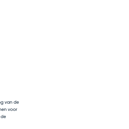
ing van de
enen voor
t de