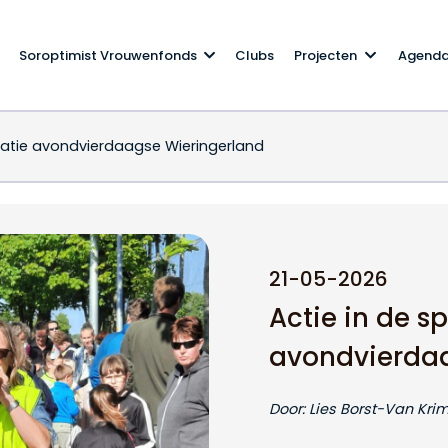
Soroptimist Vrouwenfonds
Clubs
Projecten
Agend
isatie avondvierdaagse Wieringerland
 organisatie avondvier
21-05-2026
Actie in de sp
avondvierdaa
Door: Lies Borst-Van Kri