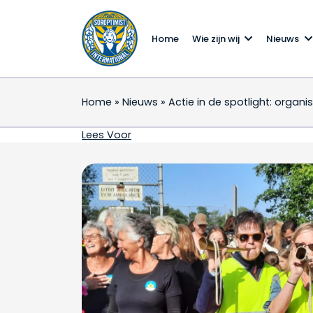
Home
Wie zijn wij
Nieuws
Home
»
Nieuws
»
Actie in de spotlight: organ
Actie in de spotlight:
Lees Voor