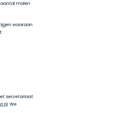
 aantal malen
krijgen waaraan
t:
et secretariaat
t.nl
. We