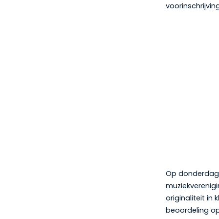
voorinschrijvin
Op donderdagav
muziekverenigi
originaliteit i
beoordeling op