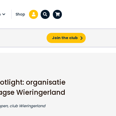
Shop
a
Zoeken...
Join the club
daagse Wieringerland
otlight: organisatie
gse Wieringerland
mpen, club Wieringerland