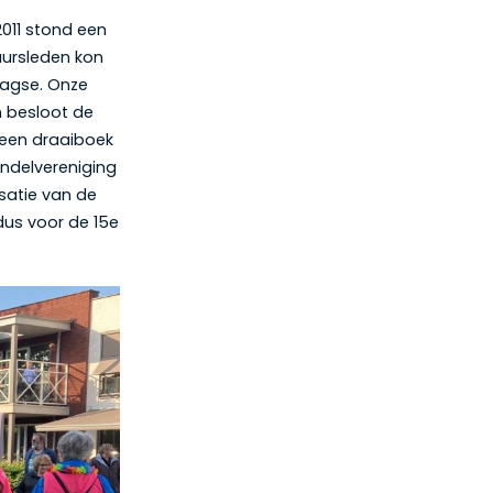
2011 stond een
uursleden kon
aagse. Onze
n besloot de
 een draaiboek
ndelvereniging
satie van de
dus voor de 15e