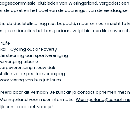
aagsecommissie, clubleden van Wieringerland, vergadert een
er de opzet en het doel van de opbrengst van de vierdaagse.
is de doelstelling nog niet bepaald, maar om een inzicht te 
n jaren donaties hebben gedaan, volgt hier een klein overzich
4Life
ka = Cycling out of Poverty
dersteuning aan sportvereniging
vervanging tribune
dorpsvereniging nieuw dak
tellen voor speeltuinvereniging
voor viering van hun jubileum
ireerd door dit verhaal? Je kunt altijd contact opnemen met h
Wieringerland voor meer informatie:
Wieringerland@soroptimis
jk een draaiboek voor je!