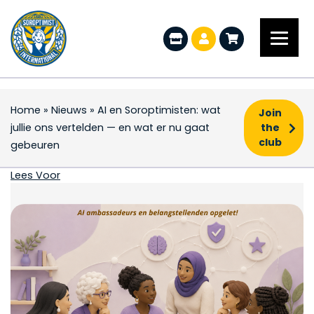
Home
»
Nieuws
»
AI en Soroptimisten: wat
Join
jullie ons vertelden — en wat er nu gaat
the
club
gebeuren
AI en Soroptimisten: w
Lees Voor