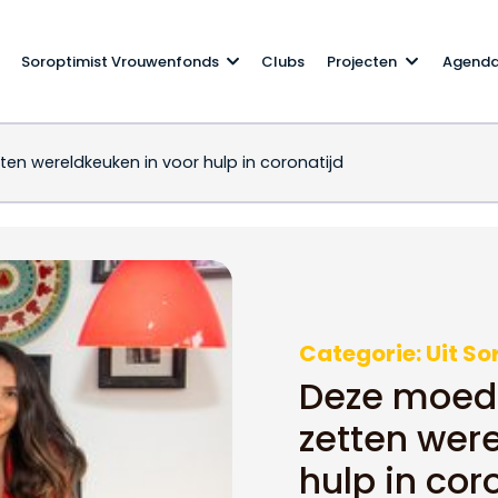
Soroptimist Vrouwenfonds
Clubs
Projecten
Agend
en wereldkeuken in voor hulp in coronatijd
r zetten wereldkeuken 
Categorie: Uit S
Deze moede
zetten wer
hulp in cor