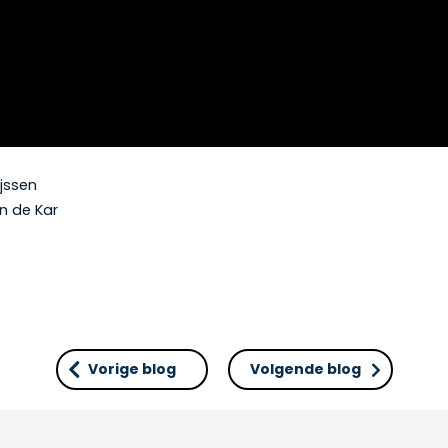
ijssen
an de Kar
Vorige blog
Volgende blog