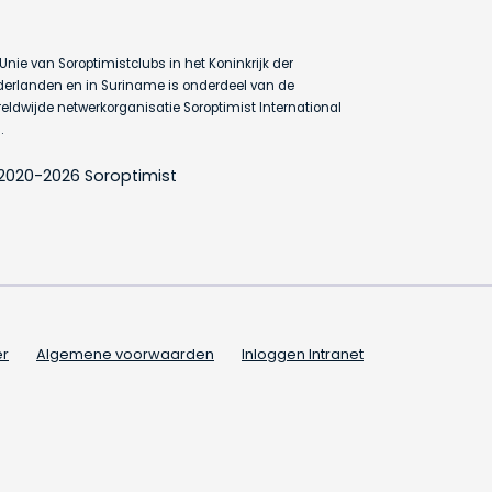
Unie van Soroptimistclubs in het Koninkrijk der
erlanden en in Suriname is onderdeel van de
eldwijde netwerkorganisatie Soroptimist International
.
2020-2026 Soroptimist
er
Algemene voorwaarden
Inloggen Intranet