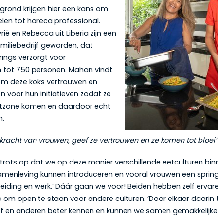
grond krijgen hier een kans om
elen tot horeca professional.
yrië en Rebecca uit Liberia zijn een
amiliebedrijf geworden, dat
rings verzorgt voor
 tot 750 personen. Mahan vindt
 om deze koks vertrouwen en
n voor hun initiatieven zodat ze
rtzone komen en daardoor echt
n.
e kracht van vrouwen, geef ze vertrouwen en ze komen tot bloei’
 er trots op dat we op deze manier verschillende eetculturen bi
menleving kunnen introduceren en vooral vrouwen een sprin
eiding en werk.’ Dáár gaan we voor! Beiden hebben zelf ervar
is om open te staan voor andere culturen. ‘Door elkaar daarin 
lf en anderen beter kennen en kunnen we samen gemakkelijke