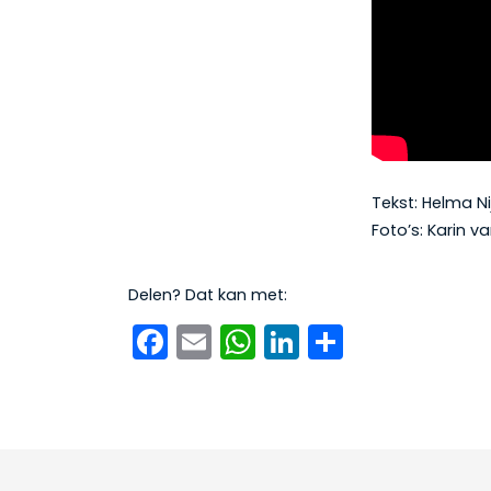
Tekst: Helma N
Foto’s: Karin v
Delen? Dat kan met:
Facebook
Email
WhatsApp
LinkedIn
Delen