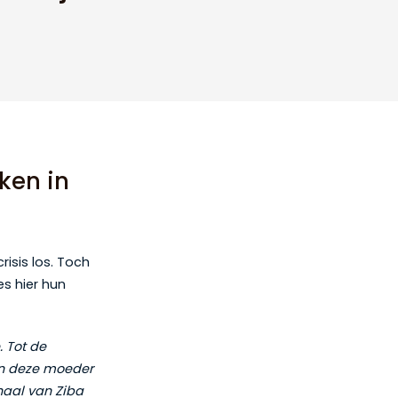
ken in
isis los. Toch
es hier hun
. Tot de
ten deze moeder
haal van Ziba