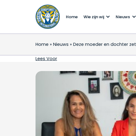
Home
Wie zijn wij
Nieuws
Home
»
Nieuws
»
Deze moeder en dochter zett
Deze moeder en dochte
Lees Voor