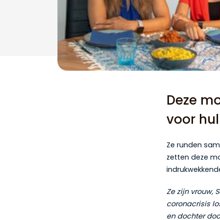
Deze mo
voor hul
Ze runden same
zetten deze moe
indrukwekkende
Ze zijn vrouw, 
coronacrisis l
en dochter door