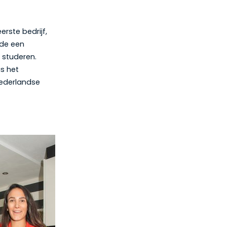
rste bedrijf,
gde een
 studeren.
s het
Nederlandse