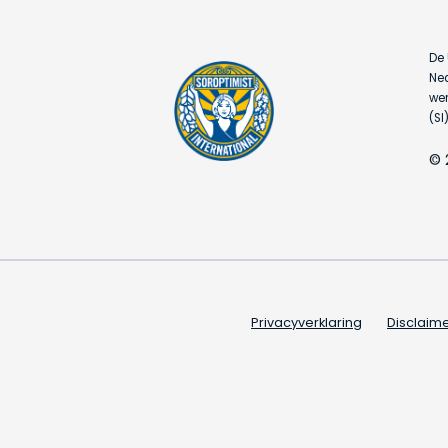
De 
Ned
wer
(SI)
© 
Privacyverklaring
Disclaim