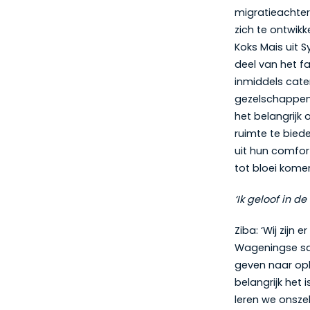
migratieachter
zich te ontwikk
Koks Mais uit S
deel van het f
inmiddels cate
gezelschappen
het belangrijk
ruimte te biede
uit hun comfo
tot bloei kome
‘Ik geloof in d
Ziba: ‘Wij zijn
Wageningse sa
geven naar opl
belangrijk het 
leren we onsze