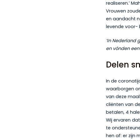
realiseren.’ Ma
Vrouwen zouden
en aandacht naar
levende voor- 
‘In Nederland g
en vónden een 
Delen s
In de coronatij
waarborgen ont
van deze maalt
cliënten van 
betalen, 4 hal
Wij ervaren da
te ondersteune
hen af: er zij