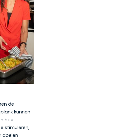
nnen de
gplank kunnen
en hoe
te stimuleren,
r doelen