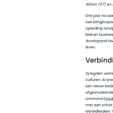
Nillian (57) en
Drie jaar na a
een kringloopw
opleiding terw
Mahan busines
doorlopend lav
leven.
Verbindi
Zij legden verb
culturen. Al sn
een nieuw bedr
afgestudeerde
ontstond
Food
met een schat 
wereldkeuken.