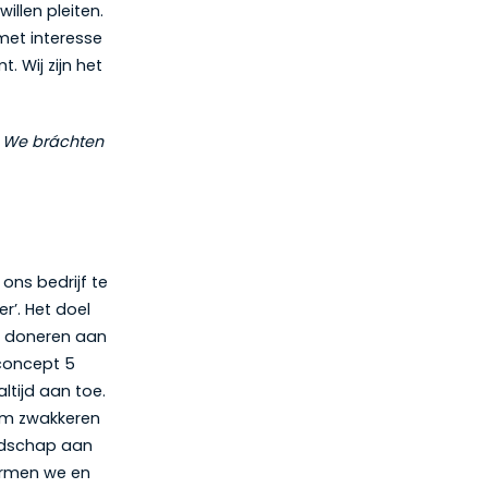
illen pleiten.
met interesse
. Wij zijn het
n. We bráchten
ons bedrijf te
r’. Het doel
te doneren aan
concept 5
ltijd aan toe.
 om zwakkeren
odschap aan
marmen we en