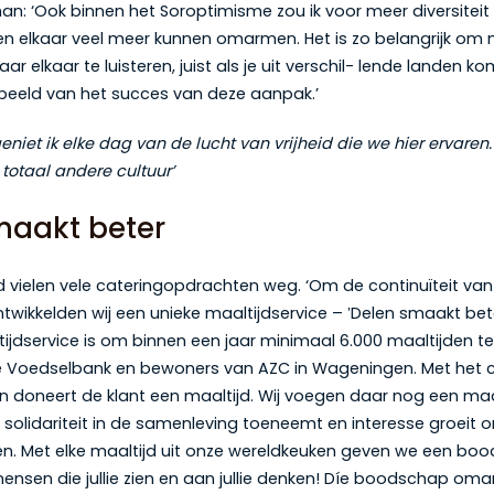
han: ‘Ook binnen het Soroptimisme zou ik voor meer diversiteit w
 elkaar veel meer kunnen omarmen. Het is zo belangrijk om 
 elkaar te luisteren, juist als je uit verschil- lende landen komt
beeld van het succes van deze aanpak.’
eniet ik elke dag van de lucht van vrijheid die we hier ervare
totaal andere cultuur’
maakt beter
d vielen vele cateringopdrachten weg. ‘Om de continuïteit van 
wikkelden wij een unieke maaltijdservice – ‛Delen smaakt bete
ijdservice is om binnen een jaar minimaal 6.000 maaltijden 
de Voedselbank en bewoners van AZC in Wageningen. Met het 
en doneert de klant een maaltijd. Wij voegen daar nog een maa
t solidariteit in de samenleving toeneemt en interesse groeit
n. Met elke maaltijd uit onze wereldkeuken geven we een bo
n mensen die jullie zien en aan jullie denken! Díe boodschap o