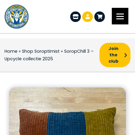
Join
Home
»
Shop Soroptimist
»
SoropChill 3 –
the
Upcycle collectie 2025
club