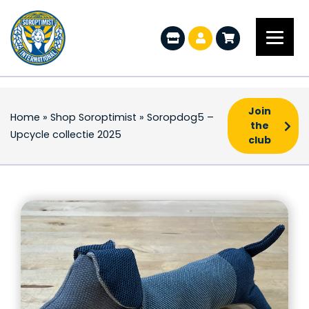
Join
Home
»
Shop Soroptimist
»
Soropdog5 –
the
Upcycle collectie 2025
club