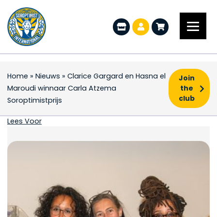
Home
»
Nieuws
»
Clarice Gargard en Hasna el
Join
Maroudi winnaar Carla Atzema
the
club
Soroptimistprijs
Clarice Gargard en Ha
Lees Voor