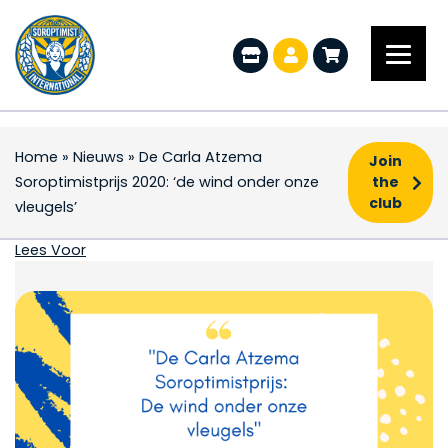
Home
»
Nieuws
»
De Carla Atzema
Join
Soroptimistprijs 2020: ‘de wind onder onze
the
club
vleugels’
De Carla Atzema Soropt
Lees Voor