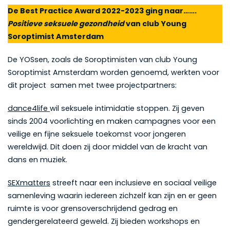
De Best Practice Award 2022-2023 ging naar…….
Positieve seksuele gezondheid
van club Young
Soroptimist Amsterdam
De YOSsen, zoals de Soroptimisten van club Young
Soroptimist Amsterdam worden genoemd, werkten voor
dit project samen met twee projectpartners:
dance4life
wil seksuele intimidatie stoppen. Zij geven
sinds 2004 voorlichting en maken campagnes voor een
veilige en fijne seksuele toekomst voor jongeren
wereldwijd. Dit doen zij door middel van de kracht van
dans en muziek.
SEXmatters
streeft naar een inclusieve en sociaal veilige
samenleving waarin iedereen zichzelf kan zijn en er geen
ruimte is voor grensoverschrijdend gedrag en
gendergerelateerd geweld. Zij bieden workshops en