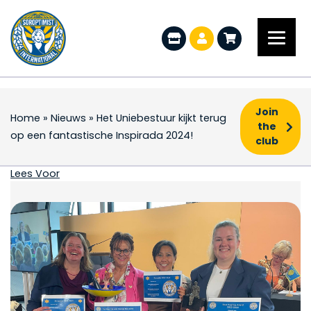
Join
Home
»
Nieuws
»
Het Uniebestuur kijkt terug
the
op een fantastische Inspirada 2024!
club
Het Uniebestuur kijkt 
Lees Voor