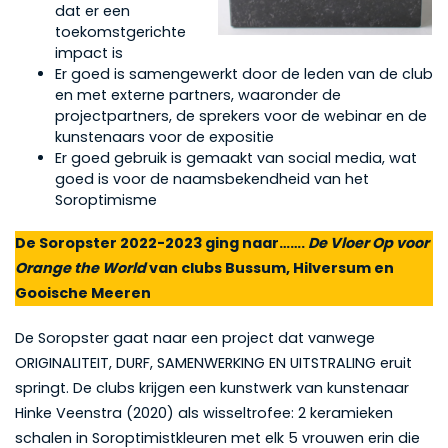
dat er een
toekomstgerichte
impact is
Er goed is samengewerkt door de leden van de club
en met externe partners, waaronder de
projectpartners, de sprekers voor de webinar en de
kunstenaars voor de expositie
Er goed gebruik is gemaakt van social media, wat
goed is voor de naamsbekendheid van het
Soroptimisme
De Soropster 2022-2023 ging naar…….
De Vloer Op voor
Orange the World
van clubs Bussum, Hilversum en
Gooische Meeren
De Soropster gaat naar een project dat vanwege
ORIGINALITEIT, DURF, SAMENWERKING EN UITSTRALING eruit
springt. De clubs krijgen een kunstwerk van kunstenaar
Hinke Veenstra (2020) als wisseltrofee: 2 keramieken
schalen in Soroptimistkleuren met elk 5 vrouwen erin die