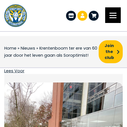
Join
Home
»
Nieuws
»
Krentenboom ter ere van 60
the
jaar door het leven gaan als Soroptimist!
club
Krentenboom ter ere va
Lees Voor