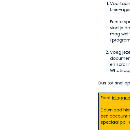
Voortaan
Unie-agen
Eerste sp
vind je d
mag wel v
(program
Voeg jez
document
en scroll
Whatsap
Dus tot snel o
Eerst
inlogge
Download
hie
een account o
speciaal ppi-