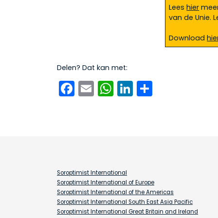
Lees
hier
meer
van de Unie. L
Download
hie
Delen? Dat kan met:
Facebook
Email
WhatsApp
LinkedIn
Delen
Soroptimist International
Soroptimist International of Europe
Soroptimist International of the Americas
Soroptimist International South East Asia Pacific
Soroptimist International Great Britain and Ireland