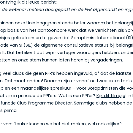
ntving ik dit leuke bericht:
 de webinar meteen doorgepakt en de PFR afgemaakt en inge
binnen onze Unie begrijpen steeds beter
waarom het belangrijk
is op basis van het aantoonbare werk dat we verrichten als S
jes gelijke kansen te geven dat Soroptimist International (SI
tie van SI (SIE) de algemene consultatieve status bij belangr
eft. Dat betekent dat wij er vertegenwoordigers hebben, ond
etten en onze stem kunnen laten horen bij vergaderingen.
g veel clubs die geen PFR’s hebben ingevuld, of dat de laatste
 Dat moet anders! Daarom zijn er vanaf nu twee extra tools
en een maandelijkse spreekuur – voor Soroptimisten die vo
Dat zijn in principe de PPI’ers. Wat is een PPI’er?
Kijk dit filmpje
! I
 functie Club Programme Director. Sommige clubs hebben de
is prima.
r van: “Leuker kunnen we het niet maken, wel makkelijker”: