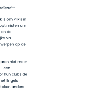
diend!!”
 is om PFR’s in
oroptimisten om
) en de
ijke VN-
erwerpen op de
 jaren niet meer
 – een
or hun clubs de
n het Engels
 taken anders