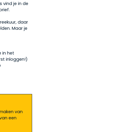
vind je in de
rief.
reekuur, daar
lden. Maar je
e in het
st inloggen!)
e
anmaken van
 van een