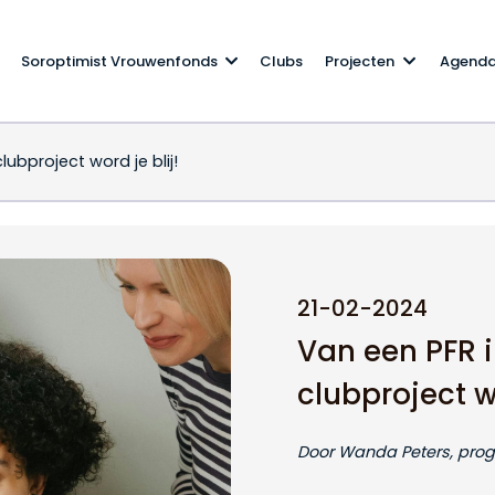
Soroptimist Vrouwenfonds
Clubs
Projecten
Agend
lubproject word je blij!
or je clubproject word j
21-02-2024
Van een PFR i
clubproject wo
Door Wanda Peters, pr