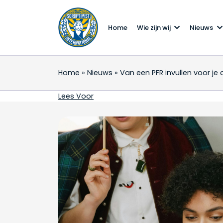
Home
Wie zijn wij
Nieuws
Home
»
Nieuws
»
Van een PFR invullen voor je c
Van een PFR invullen vo
Lees Voor