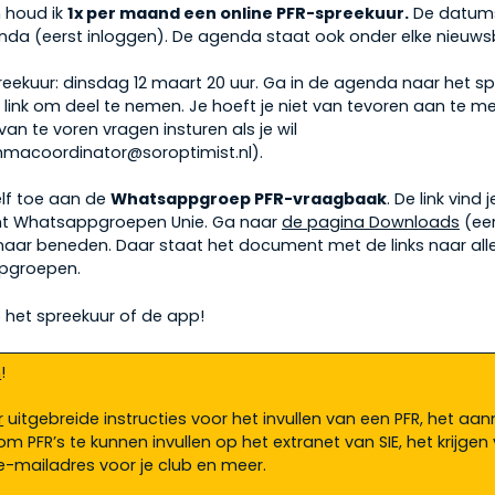
 houd ik
1x per maand een online PFR-spreekuur.
De datums 
da (eerst inloggen). De agenda staat ook onder elke nieuwsb
reekuur: dinsdag 12 maart 20 uur. Ga in de agenda naar het sp
e link om deel te nemen. Je hoeft je niet van tevoren aan te me
an te voren vragen insturen als je wil
macoordinator@soroptimist.nl).
elf toe aan de
Whatsappgroep PFR-vraagbaak
. De link vind j
 Whatsappgroepen Unie. Ga naar
de pagina Downloads
(eer
 naar beneden. Daar staat het document met de links naar all
pgroepen.
p het spreekuur of de app!
n
!
r
uitgebreide instructies voor het invullen van een PFR, het a
m PFR’s te kunnen invullen op het extranet van SIE, het krijgen
e-mailadres voor je club en meer.