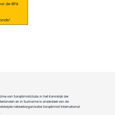
oor de BPA
onds”.
Unie van Soroptimistclubs in het Koninkrijk der
erlanden en in Suriname is onderdeel van de
eldwijde netwerkorganisatie Soroptimist International
.