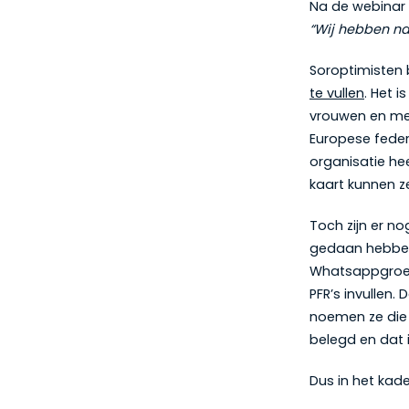
Na de webinar o
“Wij hebben na
Soroptimisten 
te vullen
. Het 
vrouwen en meis
Europese federa
organisatie he
kaart kunnen z
Toch zijn er no
gedaan hebben.
Whatsappgroep 
PFR’s invullen. 
noemen ze die
belegd en dat 
Dus in het kade