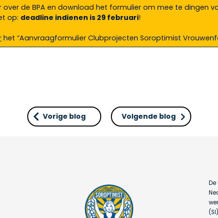
 over de BPA en download het formulier om mee te dingen v
et op:
deadline indienen is 29 februari
!
r
het “Aanvraagformulier Clubprojecten Soroptimist Vrouwenf
Vorige blog
Volgende blog
De 
Ned
wer
(SI)