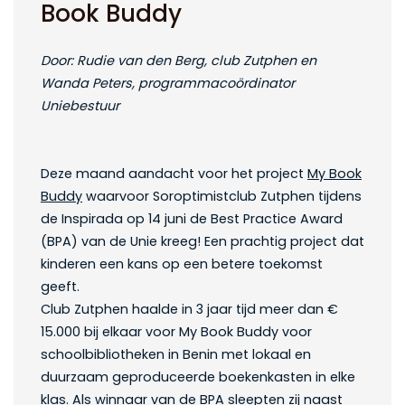
Book Buddy
Door:
Rudie van den Berg, club Zutphen
en
Wanda Peters, programmacoördinator
Uniebestuur
Deze maand aandacht voor het project
My Book
Buddy
waar
voor
Soroptimistclub
Zutphen
tijdens
de
Inspirada
op 14 juni
de Best
Prac
t
ice
Award
(BPA)
van de Unie
kreeg!
Een prachtig project dat
kinderen
een kans op een betere toekomst
geeft.
Club Zutphen haalde in 3 jaar tijd meer dan €
15.000 bij elkaar voor My Book Buddy voor
schoolbibliotheken in Benin met lokaal en
duurzaam geproduceerde boekenkasten in elke
klas. Als winnaar van de BPA sleepten zij naast