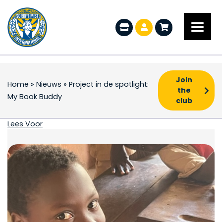
Join
Home
»
Nieuws
»
Project in de spotlight:
the
My Book Buddy
club
Project in de spotligh
Lees Voor