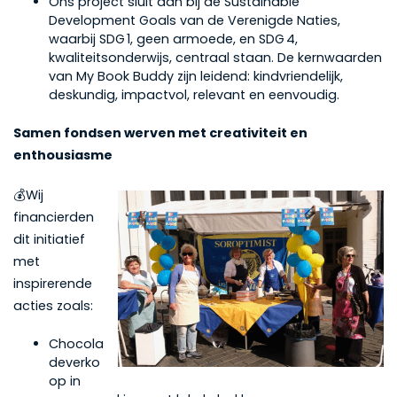
Ons project sluit aan bij de Sustainable
Development Goals van de Verenigde Naties,
waarbij SDG 1, geen armoede, en SDG 4,
kwaliteitsonderwijs, centraal staan. De kernwaarden
van My Book Buddy zijn leidend: kindvriendelijk,
deskundig, impactvol, relevant en eenvoudig.
Samen fondsen werven met creativiteit en
enthousiasme
💰Wij
financierden
dit initiatief
met
inspirerende
acties zoals:
Chocola
deverko
op in