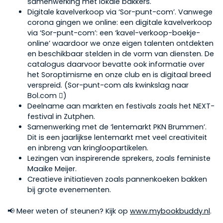
samenwerking met lokale bakkers.
Digitale kavelverkoop via ‘Sor-punt-com’. Vanwege
corona gingen we online: een digitale kavelverkoop
via ‘Sor-punt-com’: een ‘kavel-verkoop-boekje-
online’ waardoor we onze eigen talenten ontdekten
en beschikbaar stelden in de vorm van diensten. De
catalogus daarvoor bevatte ook informatie over
het Soroptimisme en onze club en is digitaal breed
verspreid. (Sor-punt-com als kwinkslag naar
Bol.com )
Deelname aan markten en festivals zoals het NEXT-
festival in Zutphen.
Samenwerking met de ‘lentemarkt PKN Brummen’.
Dit is een jaarlijkse lentemarkt met veel creativiteit
en inbreng van kringloopartikelen.
Lezingen van inspirerende sprekers, zoals feministe
Maaike Meijer.
Creatieve initiatieven zoals pannenkoeken bakken
bij grote evenementen.
📢 Meer weten of steunen? Kijk op
www.mybookbuddy.nl
.